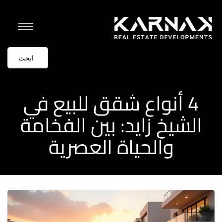
4 أنواع شقق للبيع في
الشيخ زايد: بين الفخامة
والحياة العصرية