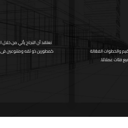
نعتقد أن النجاح يأتي من خلال الا
قيم والخطوات الفعّالة
كمطورين ذو ثقه ومتنوعين فى ال
ع فئات عملائنا.