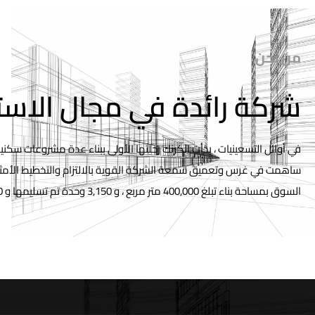
من نحن
شركة رائدة في مجال الاستث
في أوائل التسعينيات ، بدأت الكرنك رحلتها الأولى ببناء عدة مشروعات سكنية 
ساهمت في غرس وتعميق سمعة الشركة القوية بالالتزام والتخطيط الأمثل 
السوق بمساحة بناء تبلغ 400,000 متر مربع ، و 3,150 وحدة تم تسليمها و 2,560 وحدة في طور التسليم.