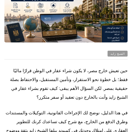
الشيخ زايد
حين تعيش خارج مصر، لا يكون شراء عقار في الوطن قرارًا ماليًا
فقط؛ بل خطوة نحو الاستقرار، وتأمين المستقبل، والاحتفاظ بصلة
حقيقية بمصر. لكن السؤال الأهم يبقى: كيف تقوم بشراء عقار في
الشيخ زايد وأنت بالخارج دون تعقيد أو سفر متكرر؟
في هذا الدليل، نوضح لك الإجراءات القانونية، التوكيلات والمستندات
وطرق الدفع من الخارج، مع شرح كيف تساعدك كرنك للتطوير
العقاري على امتلاك وحدتك في كمبوند بيلفا الشيخ زايد بثقة ووضوح