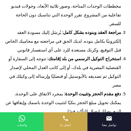
مخططات الوحدات المتاحة، وصور ثلاثية الأبعاد، وجولات فيديو
تفاعلية من المشروع. تقرر الوحدة التي تناسبك دون الحاجة
للسفر.
مراجعة العقد وبنوده بشكل كامل:
يُرسَل إليك مسودة العقد
إلكترونيًا بكامل بنوده. لديك الحق في مراجعته مع محاميك الخاص
قبل التوقيع، وكرنك مستعدة للرد على أي استفسار قانوني.
استخراج التوكيل الرسمي من بلد إقامتك:
تتوجه إلى السفارة أو
القنصلية المصرية في بلدك، أو إلى كاتب العدل المحلي لإصدار
التوكيل ثم تصديقه بالأبوستيل أو قنصليًا وإرساله إلى وكيلك في
مصر.
دفع مقدم الحجز وتثبيت الوحدة:
بمجرد الاتفاق على الوحدة،
يمكنك تحويل مبلغ الحجز بنكيًا لتثبيت الوحدة باسمك وإيقافها عن
البيع. يصلك إيصال التأكيد فورًا.
التوقيع على العقد عبر الوكيل أو إلكترونيًا:
يُوقِّع وكيلك بموجب
تواصل معنا
اتصل بنا
واتساب
التوكيل الرسمي على عقد البيع، أو يُتاح لك في بعض الحالات