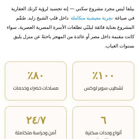
بيلفا ليس مجرد مشروع سكني — إنه تجسيد لرؤية كرنك العقارية
في صياغة
تجربة معيشية متكاملة
داخل قلب الشيخ زايد. صُمِّم
المشروع بعناية فائقة ليلبّي تطلعات الأسرة المصرية العصرية، سواء
كانت مقيمة داخل مصر أو عائدة من المهجر باحثةً عن منزل يليق
بسنوات الغياب.
٨٠٪
١٠٠٪
تشطيب سوبر لوكس
مساحات خضراء وخدمات
٢٤/٧
٦
أنواع وحدات سكنية
أمن وحراسة متكاملة