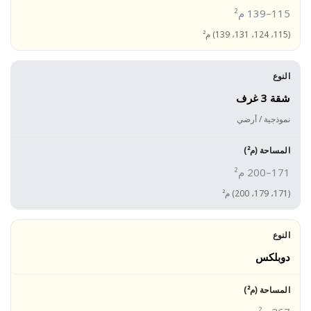
115–139 م²
(115، 124، 131، 139) م²
شقة 3 غرف
نموذجية / أرضي
171–200 م²
(171، 179، 200) م²
دوبلكس