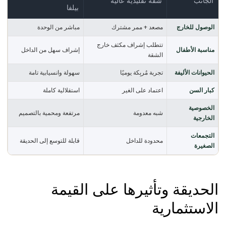
الجانب
شقة تقليدية عالية
بيلفا
الوصول للخارج
مصعد + ممر مشترك
مباشر من الوحدة
تتطلب إشراف مكثف خارج
مناسبة الأطفال
إشراف سهل من الداخل
الشقة
الحيوانات الأليفة
تجربة مُربِكة يوميًا
سهولة وانسيابية تامة
كبار السن
اعتماد على الغير
استقلالية كاملة
الخصوصية
شبه معدومة
مرتفعة ومحمية بالتصميم
الخارجية
التجمعات
محدودة للداخل
قابلة للتوسع إلى الحديقة
الصغيرة
الحديقة وتأثيرها على القيمة
الاستثمارية