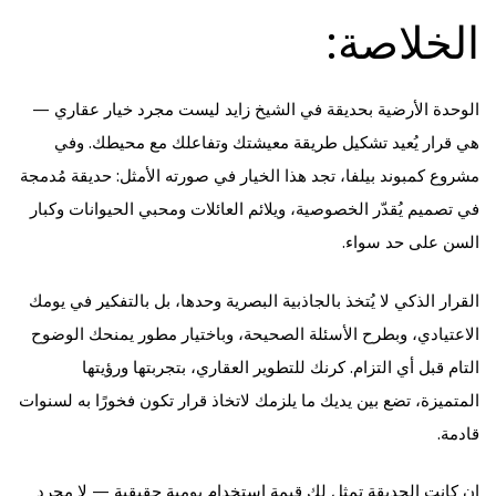
الخلاصة:
الوحدة الأرضية بحديقة في الشيخ زايد ليست مجرد خيار عقاري —
هي قرار يُعيد تشكيل طريقة معيشتك وتفاعلك مع محيطك. وفي
مشروع كمبوند بيلفا، تجد هذا الخيار في صورته الأمثل: حديقة مُدمجة
في تصميم يُقدّر الخصوصية، ويلائم العائلات ومحبي الحيوانات وكبار
السن على حد سواء.
القرار الذكي لا يُتخذ بالجاذبية البصرية وحدها، بل بالتفكير في يومك
الاعتيادي، وبطرح الأسئلة الصحيحة، وباختيار مطور يمنحك الوضوح
التام قبل أي التزام. كرنك للتطوير العقاري، بتجربتها ورؤيتها
المتميزة، تضع بين يديك ما يلزمك لاتخاذ قرار تكون فخورًا به لسنوات
قادمة.
إن كانت الحديقة تمثل لك قيمة استخدام يومية حقيقية — لا مجرد