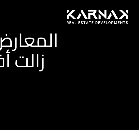
المعارض
زالت أ