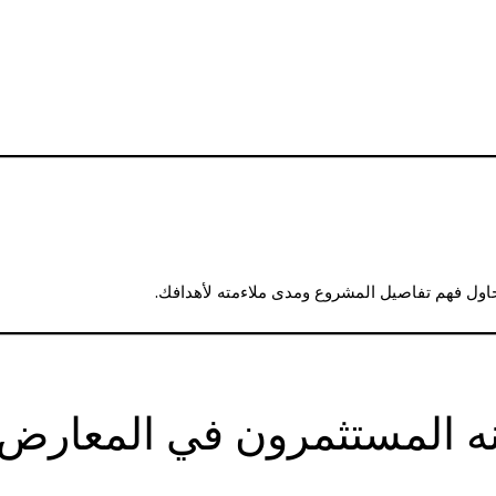
حاول فهم تفاصيل المشروع ومدى ملاءمته لأهدافك.
ه المستثمرون في المعارض ا