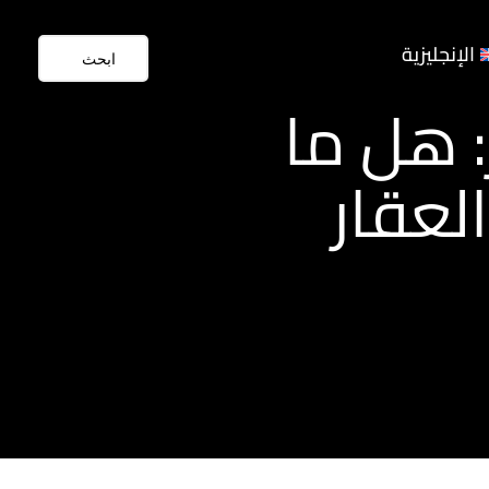
الإنجليزية
 هل ما
لعقار