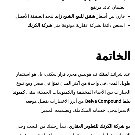
لضمان عائد مرتفع.
قارن بين أسعار
شقق للبيع الشيخ زايد
لتجد الصفقة الأفضل.
استعن دائمًا بشركة عقارية موثوقة مثل
شركة الكرنك
.
الخاتمة
عند شرائك
لبيتك
ف هوليس مجرد قرار سكني، بل هو استثمار
طويل المدى في واحدة من أكثر المدن نموًا في مصر. ومع تنوع
الخيارات بين الأحياء المختلفة والكمبوندات الحديثة، يبقى
كمبوند
بيلفا Belva Compound
من أبرز الاختيارات بفضل موقعه
الاستراتيجي، خدماته المتكاملة، وتصميمه المميز.
مع
شركة الكرنك للتطوير العقاري
، تبدأ رحلتك من البحث وحتى
الاستلام بخطوات آمنة وسهلة، لتستمتع بحياة راقية ومستقرة في