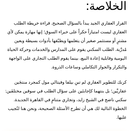
الخلاصة:
القرار العقاري الجيد يبدأ بالسؤال الصحيح. قراءة خريطة الطلب
العقاري ليست امتيازاً حكراً على خبراء السوق؛ إنها مهارة يمكن لأي
مشترٍ أو مستثمر صغير أن يتعلمها ويطبّقها بأدوات بسيطة وبعين
مُدرَّبة. الطلب السكني يقوم على المدارس والخدمات وحركة الحياة
اليومية وقابلية إعادة البيع، بينما يقوم الطلب التجاري على الواجهة
والتكرار والجوار التكاملي وساعات الذروة.
كرنك للتطوير العقاري لم تبنِ بيلفا وفيتالي مول كمجرد منتجَين
عقاريَّين؛ بل بنتهما كإجابتَين على سؤال الطلب في سوقين مختلفَين:
سكني ناضج في الشيخ زايد، وتجاري متنامٍ في القاهرة الجديدة.
الخطوة التالية لك هي أن تطرح الأسئلة الصحيحة، ونحن هنا لنُجيب
عليها.