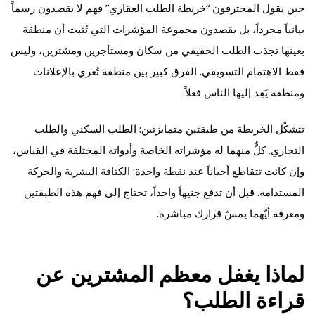
حين يقول المحترفون “خريطة الطلب العقاري” فهم لا يقصدون رسماً
بيانياً مجرداً، بل يقصدون مجموعة المؤشرات التي تُثبت أن منطقة
بعينها تجذب الطلب الحقيقي من سكان ومستأجرين ومشترين، وليس
فقط الاهتمام التسويقي. الفرق كبير بين منطقة تُغري بالإعلانات
ومنطقة يَفِد إليها الناس فعلاً.
تتشكّل الخريطة من طبقتين متمايزتين: الطلب السكني والطلب
التجاري. كلٌّ منهما له مؤشراته الخاصة وأدواته المختلفة في القياس،
وإن كانت تتقاطع أحياناً عند نقطة واحدة: الكثافة البشرية والحركة
المستدامة. قبل أن تدفع جنيهاً واحداً، تحتاج إلى فهم هذه الطبقتين
ومعرفة أيّهما يمسّ قرارك مباشرة.
لماذا يغفل معظم المشترين عن
قراءة الطلب؟