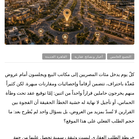
التجمع الخامس
أخبار ونصائح عقارية
القاهرة الجديدة
كلّ يوم يدخل مئات المصريين إلى مكاتب البيع ويجلسون أمام عروض
مُعدَّة باحتراف، تتضمن أرقاماً وإحصائيات ومقارنات مبهرة. لكن كثيراً
منهم يخرجون حاملين قراراً واحداً من اثنين: إمّا توقيع عقد تحت وطأة
الحماس، أو تأجيل لا نهاية له خشية الخطأ. الحقيقة أن الفجوة بين
القرارين لا تُسدّ بمزيد من العروض، بل بسؤال واحد لم يُطرح بعد: ما
حجم الطلب الفعلي على هذا الموقع؟
خريطة الطلب العقاري ليست وثيقة رسمية تحصل عليها من جهة