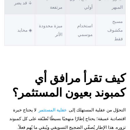
↓ قد يضر
المبهر
أولي
مرتفعة
مسبح
استخدام
ميزة محدودة
مكشوف
◈ محايد
موسمي
الأثر
فقط
كيف تقرأ مرافق أي
كمبوند بعيون المستثمر؟
التحوّل من عقلية المستهلك إلى
عقلية المستثمر
لا يحتاج خبرة
اقتصادية عميقة؛ يحتاج إطارًا منهجيًا بسيطًا تُطبّقه على كل كمبوند
تزوره. هذا الإطار يُصفّي الضجيج التسويقي ويُبقي ما يُهم فعلاً.