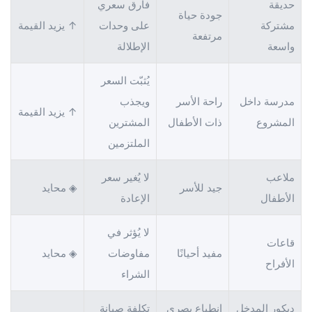
حديقة
فارق سعري
جودة حياة
مشتركة
على وحدات
↑ يزيد القيمة
مرتفعة
واسعة
الإطلالة
يُثبّت السعر
مدرسة داخل
راحة الأسر
ويجذب
↑ يزيد القيمة
المشروع
ذات الأطفال
المشترين
الملتزمين
ملاعب
لا يُغير سعر
جيد للأسر
◈ محايد
الأطفال
الإعادة
لا يُؤثر في
قاعات
مفيد أحيانًا
مفاوضات
◈ محايد
الأفراح
الشراء
ديكور المدخل
انطباع بصري
تكلفة صيانة