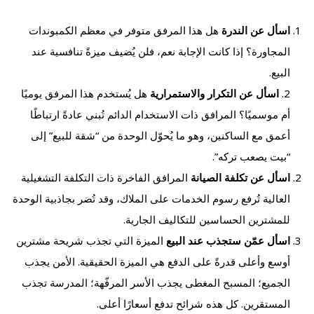
اسأل عن الندرة
هل هذا المرفق متوفر في معظم الكمبوندات
المجاورة؟ إذا كانت الإجابة نعم، فلن يُضيف ميزةً تنافسية عند
البيع.
2.
اسأل عن التكرار والاستمرارية
هل يُستخدم هذا المرفق يوميًا
أم موسميًا؟ المرافق ذات الاستخدام الدائم تُبني عادةً ارتباطًا
أعمق مع الساكنين، وهو ما يُحوّل الوحدة من “شقة للبيع” إلى
“بيت يصعب تركه”.
اسأل عن تكلفة الصيانة
المرافق الفاخرة ذات التكلفة التشغيلية
العالية تُرفع رسوم الخدمات على الملاك، وقد تُضر بجاذبية الوحدة
للمشترين الحساسين للتكاليف الجارية.
اسأل عمّن ستجذب عند البيع
الميزة التي تجذب شريحة مشترين
أوسع وأعلى قدرةً على الدفع هي الميزة الحقيقية. الأمن يجذب
الجميع؛ المسبح المغطى يجذب الأسر المرفّهة؛ المدرسة تجذب
المستقرين. كل هذه شرائح تدفع أسعارًا أعلى.