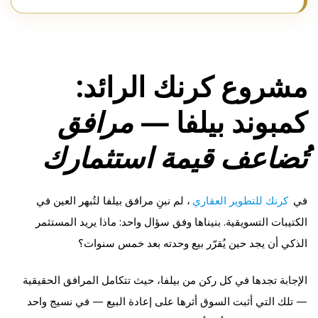
مشروع كرنك الرائد:
كمبوند بيلفا —
مرافق
تُضاعف قيمة استثمارك
في
كرنك للتطوير العقاري
، لم نبنِ مرافق بيلفا لتُبهر العين في
الكتيبات التسويقية. بنيناها وفق سؤال واحد: ماذا يريد المستثمر
الذكي أن يجد حين يُقرّر بيع وحدته بعد خمس سنوات؟
الإجابة تجدها في كل ركن من بيلفا، حيث تتكامل المرافق الحقيقية
— تلك التي أثبت السوق أثرها على إعادة البيع — في نسيج واحد