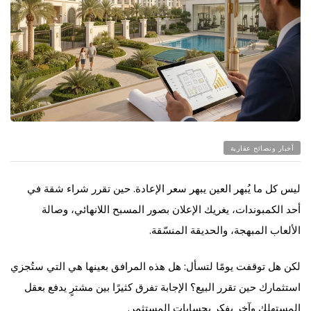
أخبار ونصائح عقارية
ليس كل ما يُبهر العين يبهر سعر الإعادة. حين تقرر شراء شقة في
أحد الكمبوندات، يغريك الإعلان بصور المسبح اللانهائي، وصالة
الألعاب المبهجة، والحديقة المنسّقة.
لكن هل توقفت يومًا لتسأل: هل هذه المرافق بعينها هي التي ستُجزي
استثمارك حين تقرر البيع؟ الإجابة تفرق كثيرًا بين مشترٍ يدفع بعقل
المستهلك وآخر يفكر بحسابات المستثمر.