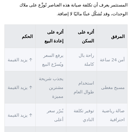
المستثمر يعرف أن تكلفة صيانة هذه العناصر تُوزَّع على ملاك
الوحدات، وقد تُشكّل عبئًا ماليًا لا إضافة.
أثره على
أثره على
المرفق
الحكم
السكن
إعادة البيع
راحة بال
يرفع السعر
أمن 24 ساعة
↑ يزيد القيمة
كاملة
ويُسرّع البيع
يجذب شريحة
استخدام
مسبح مغطى
مشترين
↑ يزيد القيمة
طوال العام
مميزة
صالة رياضية
توفير تكلفة
يُبرّر سعر
↑ يزيد القيمة
احترافية
النادي
أعلى